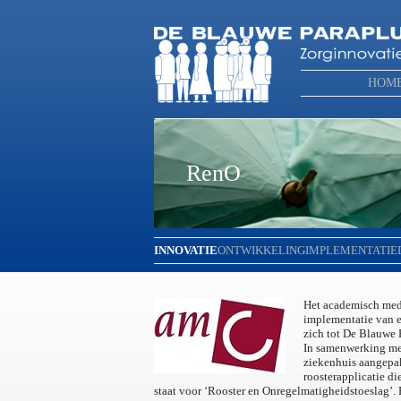
HOM
RenO
INNOVATIE
ONTWIKKELING
IMPLEMENTATIE
Het academisch med
implementatie van e
zich tot De Blauwe 
In samenwerking met
ziekenhuis aangepakt
roosterapplicatie d
staat voor ‘Rooster en Onregelmatigheidstoeslag’.