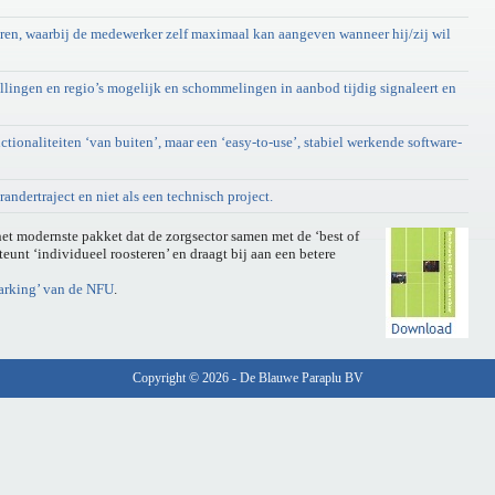
eren, waarbij de medewerker zelf maximaal kan aangeven wanneer hij/zij wil
llingen en regio’s mogelijk en schommelingen in aanbod tijdig signaleert en
ionaliteiten ‘van buiten’, maar een ‘easy-to-use’, stabiel werkende software-
andertraject en niet als een technisch project.
et modernste pakket dat de zorgsector samen met de ‘best of
eunt ‘individueel roosteren’ en draagt bij aan een betere
arking’ van de NFU
.
Copyright © 2026 - De Blauwe Paraplu BV