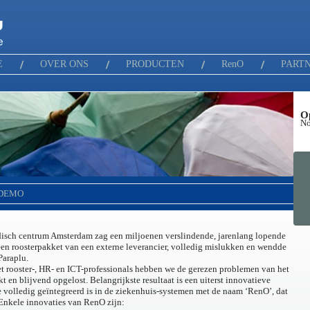
E
OVER ONS
PRODUCTEN
RenO
PART
O
No
DEMO
isch centrum Amsterdam zag een miljoenen verslindende, jarenlang lopende
en roosterpakket van een externe leverancier, volledig mislukken en wendde
Paraplu.
 rooster-, HR- en ICT-professionals hebben we de gerezen problemen van het
 en blijvend opgelost. Belangrijkste resultaat is een uiterst innovatieve
ie volledig geïntegreerd is in de ziekenhuis-systemen met de naam ‘RenO’, dat
 Enkele innovaties van RenO zijn: