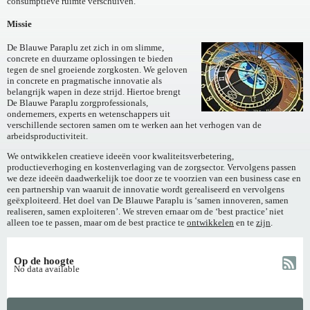
consumptieve ruimte verschuiven.
Missie
De Blauwe Paraplu zet zich in om slimme,
concrete en duurzame oplossingen te bieden
tegen de snel groeiende zorgkosten. We geloven
in concrete en pragmatische innovatie als
belangrijk wapen in deze strijd. Hiertoe brengt
De Blauwe Paraplu zorgprofessionals,
ondernemers, experts en wetenschappers uit
verschillende sectoren samen om te werken aan het verhogen van de
arbeidsproductiviteit.
We ontwikkelen creatieve ideeën voor kwaliteitsverbetering,
productieverhoging en kostenverlaging van de zorgsector. Vervolgens passen
we deze ideeën daadwerkelijk toe door ze te voorzien van een business case en
een partnership van waaruit de innovatie wordt gerealiseerd en vervolgens
geëxploiteerd. Het doel van De Blauwe Paraplu is ‘samen innoveren, samen
realiseren, samen exploiteren’. We streven ernaar om de ‘best practice’ niet
alleen toe te passen, maar om de best practice te
ontwikkelen
en te
zijn
.
Op de hoogte
No data available